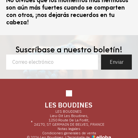
son aún más fuertes cuando se comparten
con otros, ¡nos dejarás recuerdos en tu
cabeza!
Suscríbase a nuestro boletín!
Enviar
LES BOUDINES
LES BOUDINES
Lieu-Dit Les Boudines,
1250 Route De La Forêt,
24170, ST GERMAIN DE BELVES, FRANCE
Notas legales
Condiciones generales de venta
© 2026 Les Boudines
|
Tecnología de