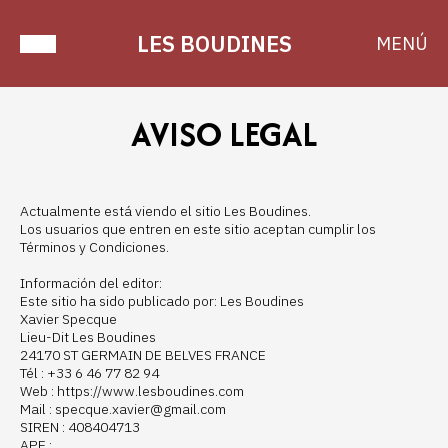
LES BOUDINES
MENÚ
AVISO LEGAL
Actualmente está viendo el sitio Les Boudines.
Los usuarios que entren en este sitio aceptan cumplir los
Términos y Condiciones.
Información del editor:
Este sitio ha sido publicado por: Les Boudines
Xavier Specque
Lieu-Dit Les Boudines
24170 ST GERMAIN DE BELVES FRANCE
Tél : +33 6 46 77 82 94
Web : https://www.lesboudines.com
Mail : specque.xavier@gmail.com
SIREN : 408404713
APE :