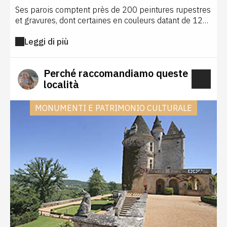
Ses parois comptent près de 200 peintures rupestres
et gravures, dont certaines en couleurs datant de 12
000 à 17 000 avant notre ère. Des représentations
Leggi di più
d'animaux, bisons, chevaux et mammouths jouxtent
des formes géométriques et des figures
anthropomorphiques. Découverte en 1901, elle est
Perché raccomandiamo queste
l'une des dernières grottes décorées de France
località
ouverte au public. Seuls 80 visiteurs sont admis tous
les jours.
MONUMENTI E PATRIMONIO CULTURALE