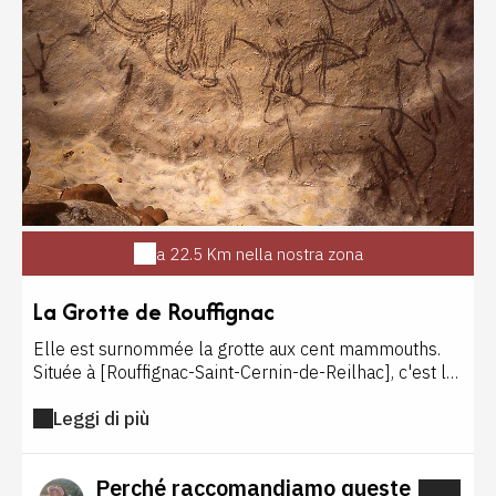
a 22.5 Km nella nostra zona
La Grotte de Rouffignac
Elle est surnommée la grotte aux cent mammouths.
Située à [Rouffignac-Saint-Cernin-de-Reilhac], c'est la
plus grande caverne ornée du [Périgord]. Elle
Leggi di più
comporte plus de 250 représentations animales dont
158 mammouths mais aussi des chevaux, des
bouquetins, des rhinocéros... Pour visiter les 8
Perché raccomandiamo queste
kilomètres de galerie, vous embarquez dans un train