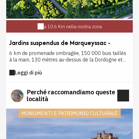
a 10.6 Km nella nostra zona
Jardins suspendus de Marqueyssac -
Belvédère de la Dordogne
6 km de promenade ombragée, 150 000 buis taillés
à la main, 130 mètres au-dessus de la Dordogne et
192 mètres d'altitude caractérisent ce lieu. Belvédère
Leggi di più
de la Dordogne et jardin le plus visité du Périgord, ce
site classé multiplie les superlatifs. Les enfants
peuvent profiter d'aires de jeux et d'ateliers. En juillet-
Perché raccomandiamo queste
août, des soirées aux chandelles sont organisées.
località
MONUMENTI E PATRIMONIO CULTURALE