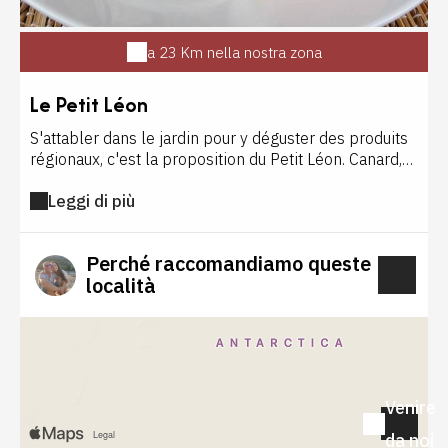
a 23 Km nella nostra zona
Le Petit Léon
S'attabler dans le jardin pour y déguster des produits
régionaux, c'est la proposition du Petit Léon. Canard,
foie gras, gésiers… sont joliment dressés dans
Leggi di più
l'assiette. Une cuisine savoureuse, un accueil et un
cadre chaleureux, le tout à des prix très accessibles.
Perché raccomandiamo queste
località
Venire
da noi