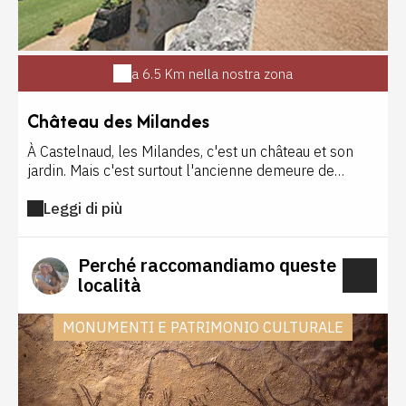
a 6.5 Km nella nostra zona
Château des Milandes
À Castelnaud, les Milandes, c'est un château et son
jardin. Mais c'est surtout l'ancienne demeure de
Joséphine Baker et ses 12 enfants adoptés, le «
Leggi di più
village du monde, capitale de la fraternité universelle
» cher à la star, dont la vie est retracée lors de la
visite. Un spectacle de rapaces ainsi que des ateliers
Perché raccomandiamo queste
enfants sont proposés (fauconnerie, nourrissage des
località
oiseaux).
MONUMENTI E PATRIMONIO CULTURALE