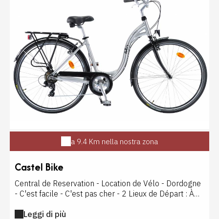
Et foie gras bien sûr ! Pour faire le bon choix,
demandez Roger Crouzel, c'est un peu le pape du foie
gras et il vous conseillera comme personne pour
choisir et cuisiner les meilleurs lobes. Sans oublier la
truffe ! Repérée grâce au flair aiguisé d'un chien ou
d'un cochon truffier, le champignon fait la fierté des
sarladais. Destiné aux particuliers, le marché aux
truffes fraîches, organisé par le Groupement des
Trufficulteurs du Périgord Noir, a lieu tous les samedis
matin de décembre à la mi-mars. Vendu sous le
contrôle de spécialistes, le kg de diamant noir peut
atteindre les 1200 euros.
a 9.4 Km nella nostra zona
Castel Bike
Central de Reservation - Location de Vélo - Dordogne
- C'est facile - C'est pas cher - 2 Lieux de Départ : À
Castelnaud pour la Voie Verte du Céou et 7 autres
Leggi di più
parcours route et chemin À Carsac pour la Voie Verte