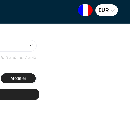
EUR
 du
6 août
au
7 août
Modifier