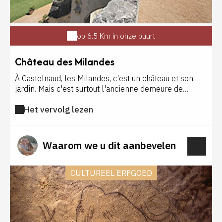
op 6.5 Km in onze buurt
Château des Milandes
À Castelnaud, les Milandes, c'est un château et son
jardin. Mais c'est surtout l'ancienne demeure de
Joséphine Baker et ses 12 enfants adoptés, le «
Het vervolg lezen
village du monde, capitale de la fraternité universelle
» cher à la star, dont la vie est retracée lors de la
visite. Un spectacle de rapaces ainsi que des ateliers
enfants sont proposés (fauconnerie, nourrissage des
Waarom we u dit aanbevelen
oiseaux).
CULTUREEL ERFGOED