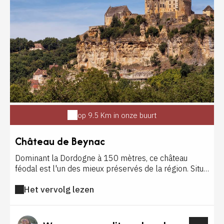
op 9.5 Km in onze buurt
Château de Beynac
Dominant la Dordogne à 150 mètres, ce château
féodal est l'un des mieux préservés de la région. Situé
dans la vallée des cinq châteaux, dont celui de
Het vervolg lezen
Castelnaud, le frère ennemi pendant la guerre de cent
ans. La vue exceptionnelle qu'il offre et son état
remarquable lui ont valu de servir de décor à dix-sept
films, dont Les Visiteurs ou Jeanne d'Arc .