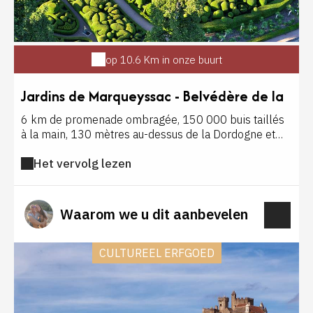
op 10.6 Km in onze buurt
Jardins de Marqueyssac - Belvédère de la
Dordogne
6 km de promenade ombragée, 150 000 buis taillés
à la main, 130 mètres au-dessus de la Dordogne et
192 mètres d'altitude caractérisent ce lieu. Belvédère
Het vervolg lezen
de la Dordogne et jardin le plus visité du Périgord, ce
site classé multiplie les superlatifs. Les enfants
peuvent profiter d'aires de jeux et d'ateliers. En juillet-
août, des soirées aux chandelles sont organisées.
Waarom we u dit aanbevelen
CULTUREEL ERFGOED