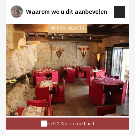
chemin - 4 Types de Vélos : City Bike (Marque : MFC)
Vélos pour enfants (Marque : MFC) en tailles 20" et
Waarom we u dit aanbevelen
24" Buggy / Cariole (Marque : MFC) pour 1 ou 2
enfants Siège Bébé Réservez dès maintenant et
payez sur notre platform sécurisé en ligne. Arrivant
RESTAURANTS
sur place, vous seriez au 'Fast-track' - pas de queue
pour vous. Vos vélos sera déjà préparés. Plus que les
adapter à vos tailles, choisir votre parcours et c'est
parti ...
op 9.2 Km in onze buurt