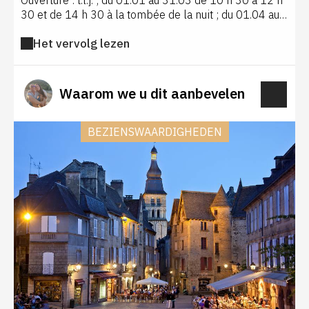
Ouverture : t.l.j. ; du 01.01 au 31.03 de 10 h 30 à 12 h
30 et de 14 h 30 à la tombée de la nuit ; du 01.04 au
30.04 de 10 h à 19 h, du 01.05 au 30.09 de 9 h 30 à
Het vervolg lezen
19 h ; du 01.10 au 31.10 de 10h à la tombée de la
nuit, et du 01.11 au 31.12 de 10 h 30 à 12 h 30 et de
14 h 30 à la tombée de la nuit. Visite libre avec plan
12 € (visioguide 1 €) ; 4,50 € pour les enfants.
Waarom we u dit aanbevelen
Groupes adultes 6,80 €, groupes enfants 3,50
€.Localisation : 13 km au N.-E. de Sarlat ; quitter Sarlat
par la D 47 via Sainte-Nathalène sur 10 km, puis à
BEZIENSWAARDIGHEDEN
gauche vers Eyrignac.Divers : restaurant « Côté jardins
» et boutique.Proprietaires : M. Sermadiras de Pouzols
de Lile- tél. 05 53 28 99 71- E-mail :
contact@eyrignac.com- Web : eyrignac.com