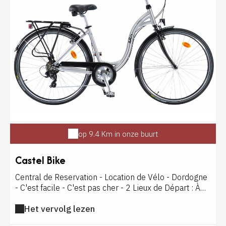
demandez Roger Crouzel, c'est un peu le pape du foie
gras et il vous conseillera comme personne pour
choisir et cuisiner les meilleurs lobes. Sans oublier la
truffe ! Repérée grâce au flair aiguisé d'un chien ou
d'un cochon truffier, le champignon fait la fierté des
sarladais. Destiné aux particuliers, le marché aux
truffes fraîches, organisé par le Groupement des
Trufficulteurs du Périgord Noir, a lieu tous les samedis
matin de décembre à la mi-mars. Vendu sous le
contrôle de spécialistes, le kg de diamant noir peut
atteindre les 1200 euros.
op 9.4 Km in onze buurt
Castel Bike
Central de Reservation - Location de Vélo - Dordogne
- C'est facile - C'est pas cher - 2 Lieux de Départ : À
Castelnaud pour la Voie Verte du Céou et 7 autres
Het vervolg lezen
parcours route et chemin À Carsac pour la Voie Verte
Vallée de la Dordogne et 7 autres parcours route et