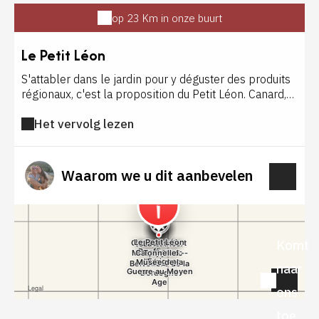
op 23 Km in onze buurt
Le Petit Léon
S'attabler dans le jardin pour y déguster des produits
régionaux, c'est la proposition du Petit Léon. Canard,
foie gras, gésiers… sont joliment dressés dans
Het vervolg lezen
l'assiette. Une cuisine savoureuse, un accueil et un
cadre chaleureux, le tout à des prix très accessibles.
Waarom we u dit aanbevelen
Komt
naar
ons
toe