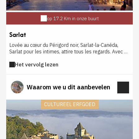
op 17.2 Km in onze buurt
Sarlat
Lovée au cœur du Périgord noir, Sarlat-la-Canéda,
Sarlat pour les intimes, attire tous les regards. Avec un
million et demi de visiteurs par an, la cité médiévale,
Het vervolg lezen
chef-lieu du département, est le site touristique le
plus fréquenté de Dordogne . C'est beaucoup pour un
petite ville débordante de charme qui compte 10 000
habitants. Sarlat est une capitale d'histoire et de
Waarom we u dit aanbevelen
saveurs. Située aux confins des causses du Quercy, les
heures de gloire de la cité remontent au Moyen Âge.
Les légendes se sont mêlées aux faits mais l'Histoire
CULTUREEL ERFGOED
raconte que la cité s'est développée autour d'une
abbaye bénédictine aujourd'hui encore debout. Située
loin des cours d'eau, l'édifice serait la seule des
abbayes du Périgord a avoir résisté aux raids de
Vikings. Place forte, Sarlat joue un rôle essentiel