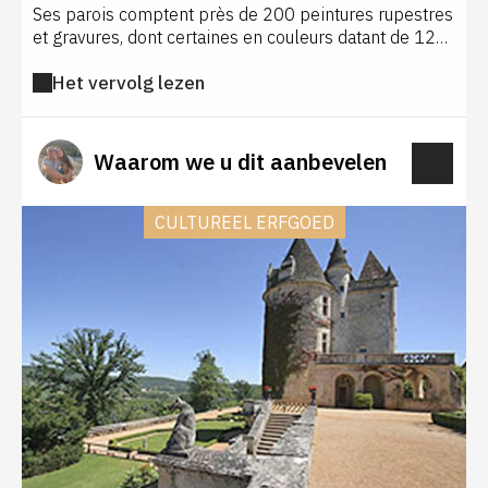
Ses parois comptent près de 200 peintures rupestres
et gravures, dont certaines en couleurs datant de 12
000 à 17 000 avant notre ère. Des représentations
Het vervolg lezen
d'animaux, bisons, chevaux et mammouths jouxtent
des formes géométriques et des figures
anthropomorphiques. Découverte en 1901, elle est
l'une des dernières grottes décorées de France
Waarom we u dit aanbevelen
ouverte au public. Seuls 80 visiteurs sont admis tous
les jours.
CULTUREEL ERFGOED